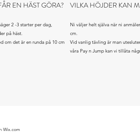
FÅR EN HÄST GÖRA?
VILKA HÖJDER KAN 
säger 2 -3 starter per dag,
Ni väljer helt själva när ni anmäler
er på häst.
cm.
med om det är en runda på 10 cm
Vid vanlig tävling är man uteslut
våra Pay n Jump kan vi tillåta nå
th Wix.com