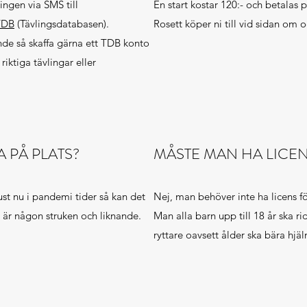
tingen via SMS till
En start kostar 120:- och betalas 
TDB
(Tävlingsdatabasen).
Rosett köper ni till vid sidan om o
nde så skaffa gärna ett TDB konto
 riktiga tävlingar eller
 PÅ PLATS?
MÅSTE MAN HA LICEN
just nu i pandemi tider så kan det
Nej, man behöver inte ha licens f
t är någon struken och liknande.
Man alla barn upp till 18 år ska r
ryttare oavsett ålder ska bära hjä