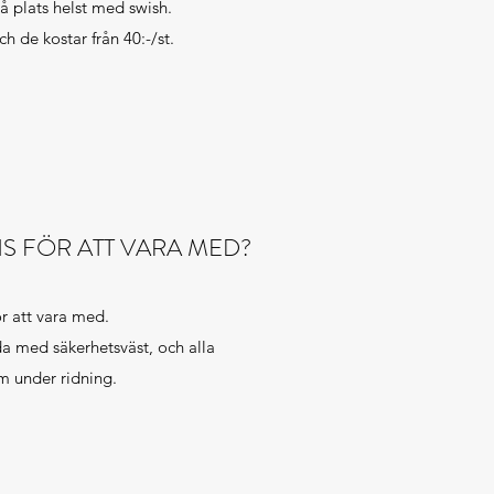
på plats helst med swish.
ch de kostar från 40:-/st.
S FÖR ATT VARA MED?
ör att vara med.
ida med säkerhetsväst, och alla
lm under ridning.