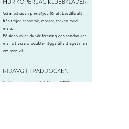
HUR KÖPER JAG KLUBBKLÄDER?
Gå in på sidan
prima4you
för att beställa allt
från tröjor, schabrak, mössor, täcken med
mera.
På sidan väljer du vår förening och sendan kan
man på vissa produkter lägga till sitt eget man
om man vill.
RIDAVGIFT PADDOCKEN
Paddocken kostar 50:-/ekipage/tillfälle
Swisch
123 588 1909
Medlemmar i Eds RS rider gratis i paddocken.